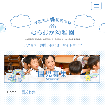
Toggl
navig
神奈川県藤沢市弥勒寺の幼稚園 学校法人和敬学苑 むらおか幼稚園 園児募集
アクセス
お問い合わせ
サイトマップ
Home
園児募集